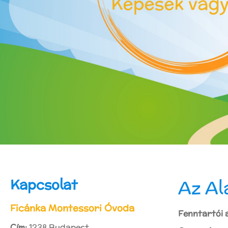
Kapcsolat
Az Al
Ficánka Montessori Óvoda
Fenntartói 
Cím:
1238 Budapest,