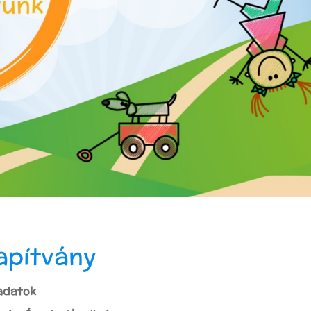
apítvány
adatok