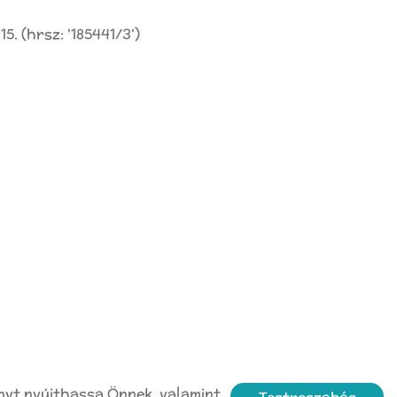
5. (hrsz: '185441/3')
nyt nyújthassa Önnek, valamint