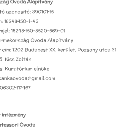
zág Óvoda Alapítvány
tó azonosító: 39010145
: 18248450-1-43
mjel: 18248450-8520-569-01
ermekország Óvoda Alapítvány
 cím: 1202 Budapest XX. kerület, Pozsony utca 31
ő: Kiss Zoltán
s: Kuratórium elnöke
ficankaovoda@gmail.com
: 06302417467
 intézmény
ntessori Óvoda