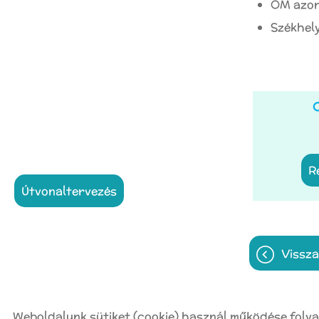
OM azon
Székhely
C
útvonaltervezés
vissz
Weboldalunk sütiket (cookie) használ működése folya