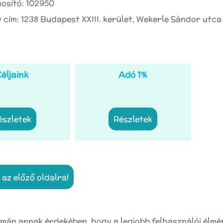
osító: 102950
 cím: 1238 Budapest XXIII. kerület, Wekerle Sándor utca 1
éljaink
Adó 1%
részletek
részletek
a az előző oldalra!
mán annak érdekében, hogy a legjobb felhasználói élmé