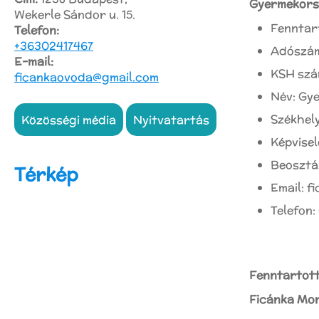
Gyermekors
Wekerle Sándor u. 15.
Fenntar
Telefon:
+36302417467
Adószám
E-mail:
KSH szá
ficankaovoda@gmail.com
Név: Gy
Székhely
közösségi média
nyitvatartás
Képvisel
Beosztá
Térkép
Email: 
Telefon
Fenntartott
Ficánka Mo